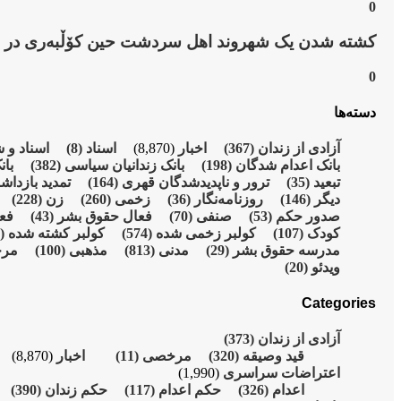
0
کشتە شدن یک شهروند اهل سردشت حین کۆڵبەری در ن
0
دسته‌ها
آزادی از زندان
(367)
اخبار
(8,870)
اسناد
(8)
اسناد و 
بانک اعدام شدگان
(198)
بانک زندانیان سیاسی
(382)
بان
تبعید
(35)
ترور و ناپدیدشدگان قهری
(164)
تمدید بازدا
دیگر
(146)
روزنامەنگار
(36)
زخمی
(260)
زن
(228)
صدور حکم
(53)
صنفی
(70)
فعال حقوق بشر
(43)
فع
کودک
(107)
کولبر زخمی شدە
(574)
کولبر کشتە شدە
(215)
مدرسە حقوق بشر
(29)
مدنی
(813)
مذهبی
(100)
مر
ویدئو
(20)
Categories
آزادی از زندان
(373)
قید وصیقه
(320)
مرخصی
(11)
اخبار
(8,870)
اعتراضات سراسری
(1,990)
اعدام
(326)
حکم اعدام
(117)
حکم زندان
(390)