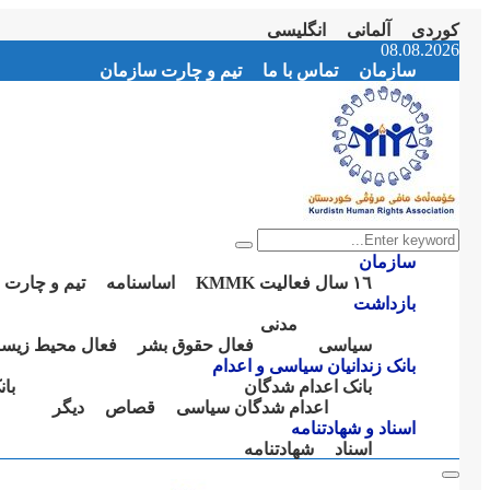
کوردی
آلمانی
انگلیسی
Instagram
Facebook
Telegram
Youtube
Twitter
Email
08.08.2026
سازمان
تماس با ما
تیم و چارت سازمان
Search
Search
for:
سازمان
١٦ سال فعالیت KMMK
اساسنامە
تیم و چارت 
بازداشت
مدنی
سیاسی
فعال حقوق بشر
فعال محیط زیس
بانک زندانیان سیاسی و اعدام
بانک اعدام شدگان
با
اعدام شدگان سیاسی
قصاص
دیگر
اسناد و شهادتنامە
اسناد
شهادتنامە
Primary