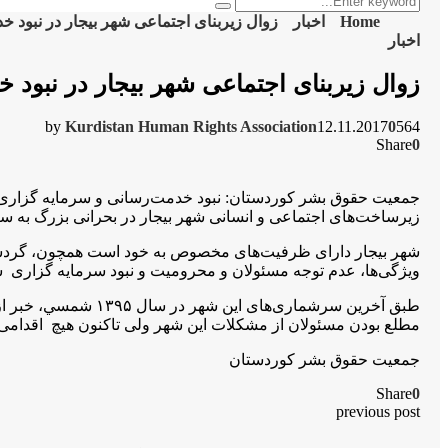
Search
for:
Home
اخبار
زوال زیربنای اجتماعی شهر بیجار در نبود خد
اخبار
زوال زیربنای اجتماعی شهر بیجار در نبود خ
by
Kurdistan Human Rights Association
12.11.2017
0
564
Share
0
جمعيت حقوق بشر كوردستان: نبود خدمت‌رسانی و سرمايه گزارى و
زیرساخت‌های اجتماعى و انسانى شهر بيجار در بحرانی بزرگ به سر
شهر بيجار داراى ظرفیت‌های مخصوص به خود است همچون، گردشگرى،
ویژگی‌ها، عدم توجه مسئولان و محروميت و نبود سرمايه گزارى سب
مطلع بودن مسئولان از مشكلات اين شهر ولى تاكنون هيچ اقدامى 
جمعيت حقوق بشر كوردستان
Share
0
previous post