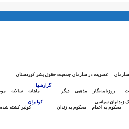
سازمان
عضویت در سازمان جمعیت حقوق بشر کوردستان
گزارشها
ت
روزنامەنگار
مذهبی
دیگر
ماهانە
سالانە
موض
نک زندانیان سیاسی
کولبران
محکوم بە اعدام
محکوم بە زندان
کولبر کشتە شدە