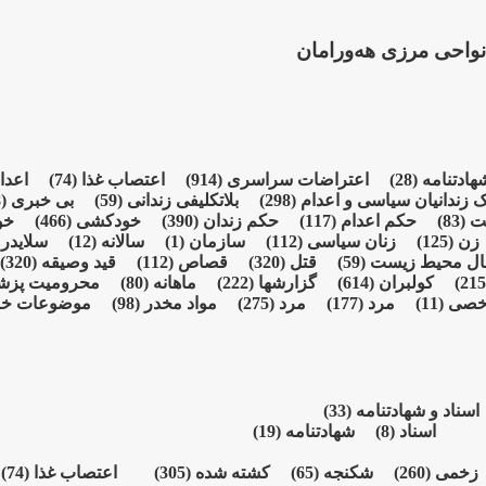
واحی مرزی هەورامان
شهادتنامە
(28)
اعتراضات سراسری
(914)
اعتصاب غذا
(74)
اعدا
ک زندانیان سیاسی و اعدام
(298)
بلاتکلیفی زندانی
(59)
بی خبری
(928)
شت
(83)
حکم اعدام
(117)
حکم زندان
(390)
خودکشی
(466)
خو
زن
(125)
زنان سیاسی
(112)
سازمان
(1)
سالانە
(12)
سلایدر
)
ال محیط زیست
(59)
قتل
(320)
قصاص
(112)
قید وصیقه
(320)
کولبران
(614)
گزارشها
(222)
ماهانە
(80)
محرومیت پز
خصی
(11)
مرد
(177)
مرد
(275)
مواد مخدر
(98)
موضوعات خ
اسناد و شهادتنامە
(33)
اسناد
(8)
شهادتنامە
(19)
زخمی
(260)
شکنجە
(65)
کشته شده
(305)
اعتصاب غذا
(74)