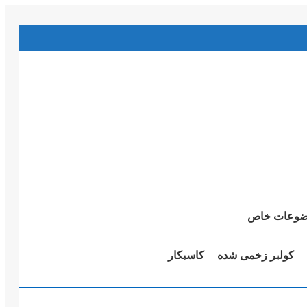
وعات خاص
کولبر زخمی شدە
کاسبکار