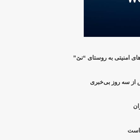
 از سە روز بی‌خبری
ان
 است